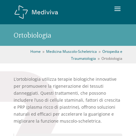
Ortobiologia
Home
Medicina Muscolo-Scheletrica
Ortopedia e
9
9
Traumatologia
Ortobiologia
9
L’ortobiologia utilizza terapie biologiche innovative
per promuovere la rigenerazione dei tessuti
danneggiati. Questi trattamenti, che possono
includere l’uso di cellule staminali, fattori di crescita
e PRP (plasma ricco di piastrine), offrono soluzioni
naturali ed efficaci per accelerare la guarigione e
migliorare la funzione muscolo-scheletrica.